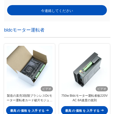
今連絡してください
bldcモーター運転者
ビデオ
ビデオ
製造の直売3段階ブラシレスDcモ
750w Bldcモーター運転者板220V
ーター運転者カード破片モジュー
AC 8A速度の規則
ル48v 12v 300W
最高 の 価格 を 入手 する
最高 の 価格 を 入手 する