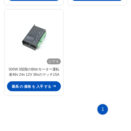
ビデオ
300W 3段階のBldcモーター運転
者48v 24v 12V 36vのマッチ15A
最高 の 価格 を 入手 する
1