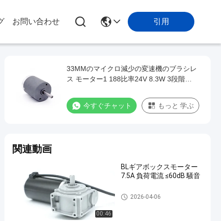
引用
グ
お問い合わせ
33MMのマイクロ減少の変速機のブラシレ
ス モーター1 188比率24V 8.3W 3段階
0.02nm
今すぐチャット
もっと 学ぶ
関連動画
BLギアボックスモーター
7.5A 負荷電流 ≤60dB 騒音
変速機のブラシレス モーター
2026-04-06
00:46