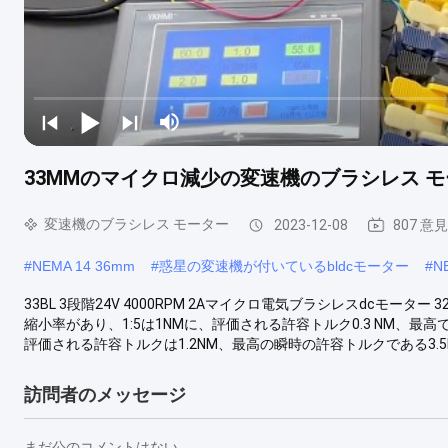
33MMのマイクロ減少の変速機のブラシレス モーター1
変速機のブラシレス モーター
2023-12-08
807 意見
#
NEMA 14 36mm
#
惑星の変速機が付いているbldcモーター
#
N
33BL 3段階24V 4000RPM 2Aマイクロ電気ブラシレスdcモー
縮小率があり、1:5は1NMに、評価される許容トルク0.3 NM、最高で
評価される許容トルクは1.2NM、最高の瞬時の許容トルクである3.5NMで
訪問者のメッセージ
まだ公のコメントはない