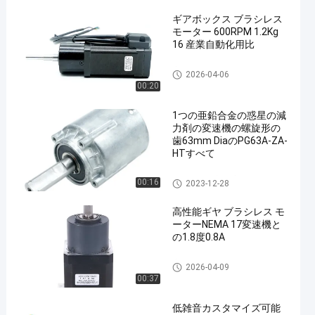
ギアボックス ブラシレス
モーター 600RPM 1.2Kg
16 産業自動化用比
変速機のブラシレス モーター
2026-04-06
00:20
1つの亜鉛合金の惑星の減
力剤の変速機の螺旋形の
歯63mm DiaのPG63A-ZA-
HTすべて
惑星の減力剤の変速機
00:16
2023-12-28
高性能ギヤ ブラシレス モ
ーターNEMA 17変速機と
の1.8度0.8A
変速機のブラシレス モーター
2026-04-09
00:37
低雑音カスタマイズ可能