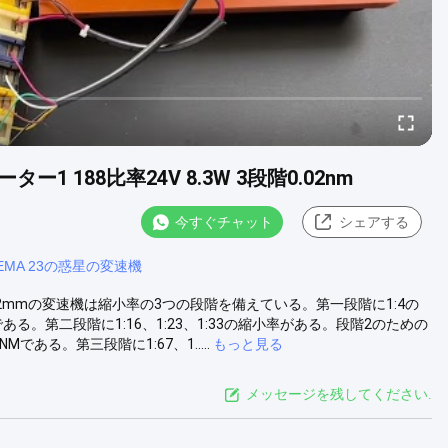
 188比率24V 8.3W 3段階0.02nm
今すぐチャット
シェアする
EMA 23の惑星の変速機
ター 32mmの変速機は縮小率の3つの段階を備えている。第一段階に1:4の
ある。第二段階に1:16、1:23、1:33の縮小率がある。段階2のための
ある。第三段階に1:67、1.....
もっと見る
メッセージを残してください.